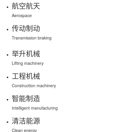
航空航天
Aerospace
传动制动
Transmission braking
举升机械
Lifting machinery
工程机械
Construction machinery
智能制造
Intelligent manufacturing
清洁能源
Clean energy